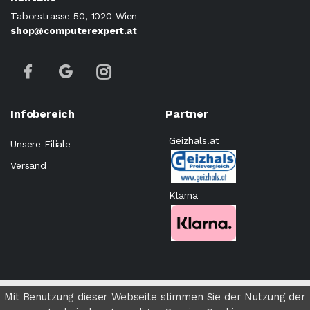
Taborstrasse 50, 1020 Wien
shop@computerexpert.at
Infobereich
Partner
Geizhals.at
Unsere Filiale
Versand
Klarna
©
Computer Expert Wien
- All rights Reserved.
Mit Benutzung dieser Webseite stimmen Sie der Nutzung der