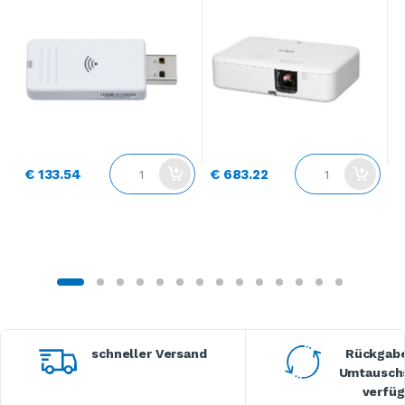
€
€ 133.54
€ 683.22
schneller Versand
Rückgabe
Umtauschs
verfüg