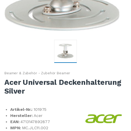
Beamer & Zubehör - Zubehör Beamer
Acer Universal Deckenhalterung
Silver
Artikel-Nr.:
101975
Hersteller:
Acer
EAN:
4713147892877
MPN:
MC.JLC11.002