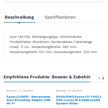
Beschreibung
Spezifikationen
Acer CM-01S. Befestigungstyp: Zimmerdecke,
Produktfarbe: Aluminium, Deckenanbau-Tubenlänge
(max): 11 cm. Verpackungsbreite: 390 mm,
Verpackungstiefe: 120 mm, Verpackungshöhe: 200 mm
Empfohlene Produkte: Beamer & Zubehör
Beamer & Zubehör
Beamer & Zubehör
B
Epson ELPAP11 - Netzwerkme
(1920x1080) Epson CO-FH02 3
N
dien-Streaming-Adapter USB-
000-Lumen 16:9 HDMI 2xUSB
s
Wi-Fi
Speaker White