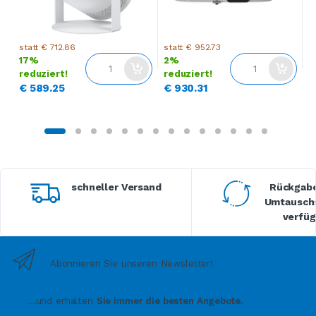
s
statt € 712.86
statt € 952.73
17%
2%
r
reduziert!
reduziert!
€
€ 589.25
€ 930.31
schneller Versand
Rückgabe
Umtauschs
verfüg
Abonnieren Sie unseren Newsletter!
...und erhalten
Sie immer die besten Angebote.