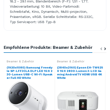
18.2 - 29.1 mm, Blendenbereich (F-F): 1,51 - 1,77.
Videoverarbeitung: 10 Bit, Video-Farbmodi:
Schreibtafel, Kino, Dynamisch, Multi-projection,
Präsentation, sRGB. Serielle Schnittstelle: RS-232C,
Typ Serviceport: USB Typ-B
Empfohlene Produkte: Beamer & Zubehör
Beamer & Zubehör
Beamer & Zubehör
B
(1920x1080) Samsung Freesty
(3840x2160) Epson EH-TW625
(
le SP-LFF3CLA DLP LED 16:9 2
0 16:9 2800-Lumen 3-LCD Ga
0
30-Lumen USB-C Wi-Fi Speak
ming AndroidTV HDMI USB 4K
e
er Full HD White
White