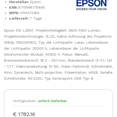
Hersteller:
Epson
EAN:
8715946715490
MPN:
V11HA72180
Lieferzeit:
7 Tage
Epson EB-L265F. Projektorhelligkeit: 4600 ANSI Lumen,
Projektionstechnologie: 3LCD, native Auflösung des Projektors:
1080p (1920x1080). Typ der Lichtquelle: Laser, Lebensdauer
der Lichtquelle: 20000 h, Lebensdauer der Lichtquelle
(ökonomischer Modus): 30000 h. Fokus: Manuell,
Brennweitenbereich: 18.2 - 29.1 mm, Blendenbereich (F-F): 1,51
- 1,77. Videoverarbeitung: 10 Bit, Video-Farbmodi: Schreibtafel,
Kino, Dynamisch, Multi-projection, Präsentation, sRGB. Serielle
Schnittstelle: RS-232C, Typ Serviceport: USB Typ-B
Verfügbarkeit:
sofort lieferbar
€ 1782.16