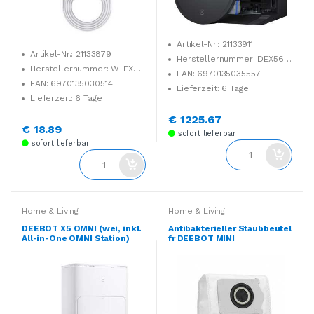
Artikel-Nr.: 21133911
Artikel-Nr.: 21133879
Herstellernummer: DEX56-
Herstellernummer: W-EX01-
12EC
EAN: 6970135035557
0001
EAN: 6970135030514
Lieferzeit: 6 Tage
Lieferzeit: 6 Tage
€ 1225.67
€ 18.89
sofort lieferbar
sofort lieferbar
Home & Living
Home & Living
DEEBOT X5 OMNI (wei, inkl.
Antibakterieller Staubbeutel
All-in-One OMNI Station)
fr DEEBOT MINI