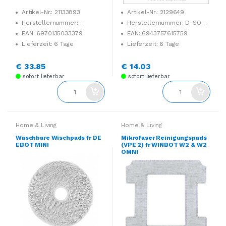
Artikel-Nr.: 21133893
Artikel-Nr.: 2129649
Herstellernummer:
Herstellernummer: D-SO01-
DCC040047
0021
EAN: 6970135033379
EAN: 6943757615759
Lieferzeit: 6 Tage
Lieferzeit: 6 Tage
€ 33.85
€ 14.03
sofort lieferbar
sofort lieferbar
Home & Living
Home & Living
Waschbare Wischpads fr DE
Mikrofaser Reinigungspads
EBOT MINI
(VPE 2) fr WINBOT W2 & W2
OMNI