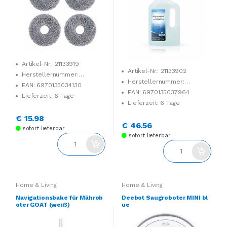
Artikel-Nr.: 21133919
Artikel-Nr.: 21133902
Herstellernummer:
Herstellernummer:
DWP040020
EAN: 6970135034130
DSO010056
EAN: 6970135037964
Lieferzeit: 6 Tage
Lieferzeit: 6 Tage
€ 15.98
€ 46.56
sofort lieferbar
sofort lieferbar
Home & Living
Home & Living
Navigationsbake für Mährob
Deebot Saugroboter MINI bl
oter GOAT (weiß)
ue