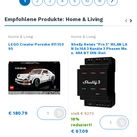
1
2
3
4
5
10
15
Empfohlene Produkte: Home & Living
Home & Living
Home & Living
H
LEGO Creator Porsche 911 102
Shelly Relais "Pro 3" WLAN LA
B
95
N 3x 16A 3 Kanäle 3 Phasen Ma
a
x. 48A BT DIN-Rail
€ 180.79
€
statt € 82.70
18%
reduziert!
€ 67.09