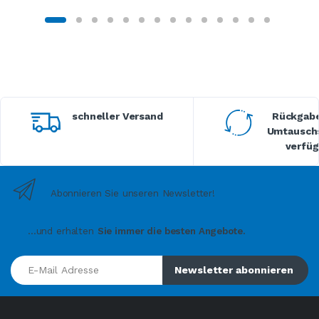
schneller Versand
Rückgabe
Umtauschs
verfüg
Abonnieren Sie unseren Newsletter!
...und erhalten
Sie immer die besten Angebote.
E-Mail Adresse
Newsletter abonnieren