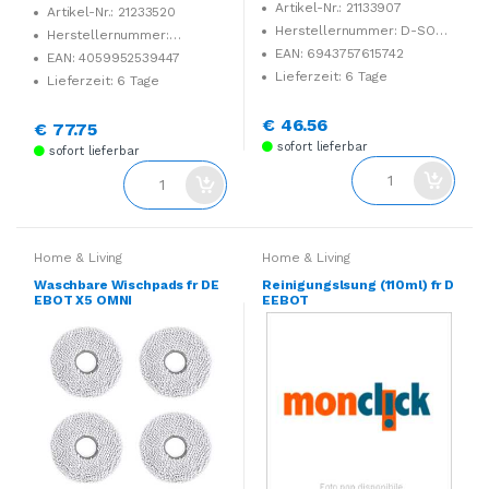
Artikel-Nr.: 21133907
Artikel-Nr.: 21233520
Herstellernummer: D-SO01-
Herstellernummer:
0019
06008A7E01
EAN: 6943757615742
EAN: 4059952539447
Lieferzeit: 6 Tage
Lieferzeit: 6 Tage
€ 46.56
€ 77.75
sofort lieferbar
sofort lieferbar
Home & Living
Home & Living
Waschbare Wischpads fr DE
Reinigungslsung (110ml) fr D
EBOT X5 OMNI
EEBOT