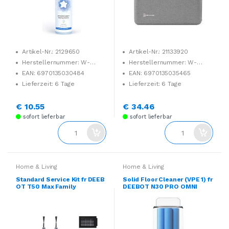
Artikel-Nr.: 2129650
Artikel-Nr.: 21133920
Herstellernummer: W-
Herstellernummer: W-
SO01-0004
SP01-0001
EAN: 6970135030484
EAN: 6970135035465
Lieferzeit: 6 Tage
Lieferzeit: 6 Tage
€ 10.55
€ 34.46
sofort lieferbar
sofort lieferbar
Home & Living
Home & Living
Standard Service Kit fr DEEB
Solid Floor Cleaner (VPE 1) fr
OT T50 Max Family
DEEBOT N30 PRO OMNI