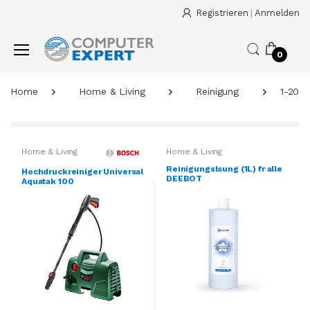
Registrieren
|
Anmelden
0
Home
Home & Living
Reinigung
1-20 v
Home & Living
Home & Living
Reinigungslsung (1L) fr alle
Hochdruckreiniger Universal
DEEBOT
Aquatak 100