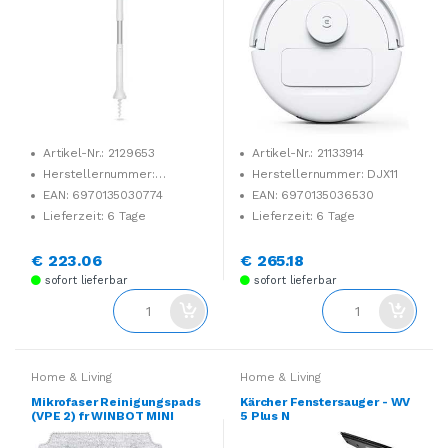
Artikel-Nr.: 2129653
Artikel-Nr.: 21133914
Herstellernummer:
Herstellernummer: DJX11
MNB010001
EAN: 6970135030774
EAN: 6970135036530
Lieferzeit: 6 Tage
Lieferzeit: 6 Tage
€ 223.06
€ 265.18
sofort lieferbar
sofort lieferbar
Home & Living
Home & Living
Mikrofaser Reinigungspads
Kärcher Fenstersauger - WV
(VPE 2) fr WINBOT MINI
5 Plus N