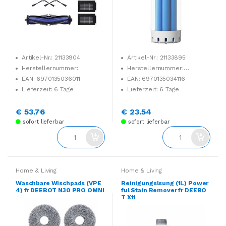
Artikel-Nr.: 21133904
Artikel-Nr.: 21133895
Herstellernummer:
Herstellernummer:
DKT060202
DSC060002
EAN: 6970135036011
EAN: 6970135034116
Lieferzeit: 6 Tage
Lieferzeit: 6 Tage
€ 53.76
€ 23.54
sofort lieferbar
sofort lieferbar
Home & Living
Home & Living
Waschbare Wischpads (VPE
Reinigungslsung (1L) Power
4) fr DEEBOT N30 PRO OMNI
ful Stain Remover fr DEEBO
T X11