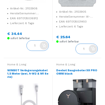
Artikel-Nr.: 21133908
Artikel-Nr.: 21133905
Herstellernummer:
Herstellernummer: W-
DWP040023
EAN: 6970135036912
CC02-0009
EAN: 6970135031450
Lieferzeit: 6 Tage
Lieferzeit: 6 Tage
€ 34.44
€ 25.64
sofort lieferbar
sofort lieferbar
Home & Living
Home & Living
WINBOT Verlngerungskabel
Deebot Saugroboter X8 PRO
1,5 Meter (wei, fr W2 & W1 Se
OMNI black
rie)