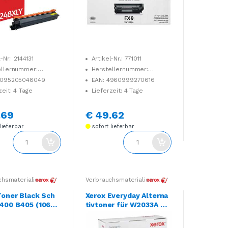
-Nr.: 2144131
Artikel-Nr.: 771011
ellernummer:
Herstellernummer:
878
0263B002
0095205048049
EAN: 4960999270616
zeit: 4 Tage
Lieferzeit: 4 Tage
.69
€ 49.62
lieferbar
sofort lieferbar
chsmaterialien
Verbrauchsmaterialien
Toner Black Sch
Xerox Everyday Alterna
400 B405 (106R0
tivtoner für W2033A Ma
(24,6k)
genta für ca. 2.100 Seit
en