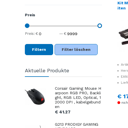
Kit M
iten
Preis
Preis:
€
—
€
Filtern
Filter löschen
Arti
Aktuelle Produkte
Her
1702L
EAN
Lief
Corsair Gaming Mouse H
arpoon RGB PRO, Backli
€ 1
ght, RGB LED, Optical, 1
2000 DPI , kabelgebund
nich
en
€ 41.27
G213 PRODIGY GAMING