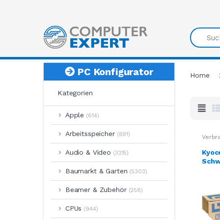
Search
PC Konfigurator
Home
Kategorien
Apple
(614)
Arbeitsspeicher
(891)
Verbr
Kyoc
Audio & Video
(3215)
Schwa
eiten
Baumarkt & Garten
(5303)
52
Beamer & Zubehör
(258)
CPUs
(944)