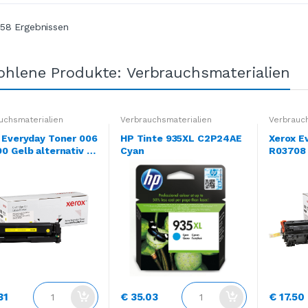
 58 Ergebnissen
hlene Produkte: Verbrauchsmaterialien
uchsmaterialien
Verbrauchsmaterialien
Verbrauch
 Everyday Toner 006
HP Tinte 935XL C2P24AE
Xerox E
0 Gelb alternativ zu
Cyan
R03708 
ner 201A CF402A
iv zu HP
85A CB4
E285A
31
€ 35.03
€ 17.50