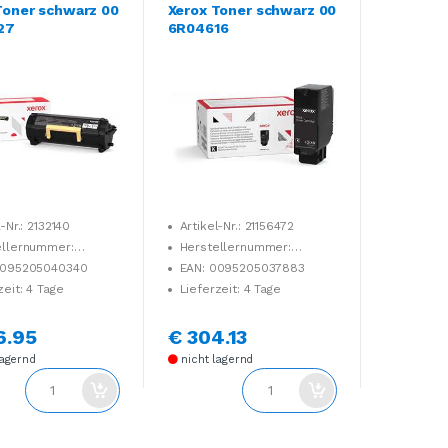
Toner schwarz 00
Xerox Toner schwarz 00
27
6R04616
-Nr.: 2132140
Artikel-Nr.: 21156472
ellernummer:
Herstellernummer:
727
006R04616
0095205040340
EAN: 0095205037883
zeit: 4 Tage
Lieferzeit: 4 Tage
6.95
€ 304.13
lagernd
nicht lagernd