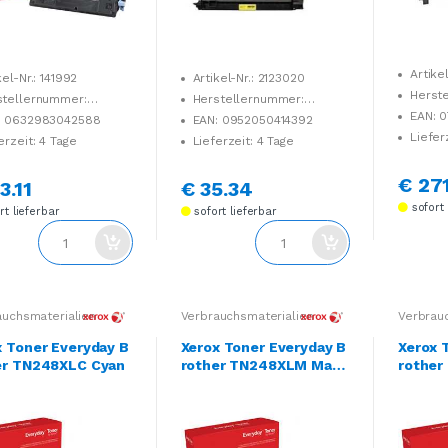
Artike
kel-Nr.: 141992
Artikel-Nr.: 2123020
Herst
stellernummer:
Herstellernummer:
B262U0
90NL0
006R04762
EAN: 
: 0632983042588
EAN: 0952050414392
Liefer
erzeit: 4 Tage
Lieferzeit: 4 Tage
€ 27
3.11
€ 35.34
sofort 
t lieferbar
sofort lieferbar
auchsmaterialien
Verbrauchsmaterialien
Verbrau
x Toner Everyday B
Xerox Toner Everyday B
Xerox 
er TN248XLC Cyan
rother TN248XLM Mage
rother
nta
w