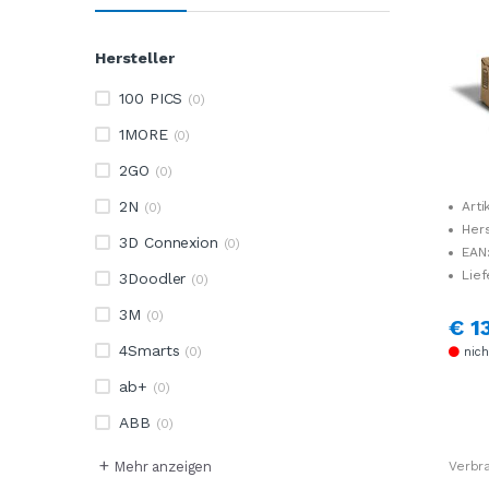
ndar
0 Sei
Hersteller
100 PICS
(0)
1MORE
(0)
2GO
(0)
2N
Arti
(0)
Her
3D Connexion
(0)
106R0
EAN
Lief
3Doodler
(0)
3M
(0)
€ 1
4Smarts
(0)
nich
ab+
(0)
ABB
(0)
+
Verbr
Mehr anzeigen