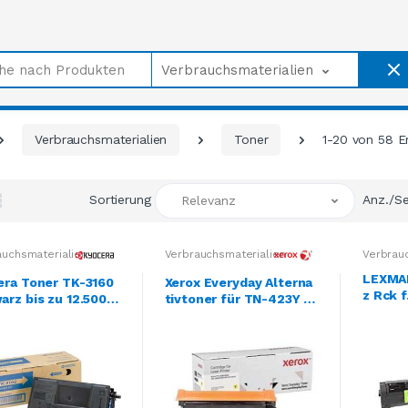
Verbrauchsmaterialien
Verbrauchsmaterialien
Toner
1-20 von 58 E
Sortierung
Anz./S
Relevanz
auchsmaterialien
Verbrauchsmaterialien
Verbrau
LEXMA
era Toner TK-3160
Xerox Everyday Alterna
z Rck 
rz bis zu 12.500 S
tivtoner für TN-423Y G
ca. 15.
 gem. ISO/IEC 197
elb für ca. 4000 Seiten