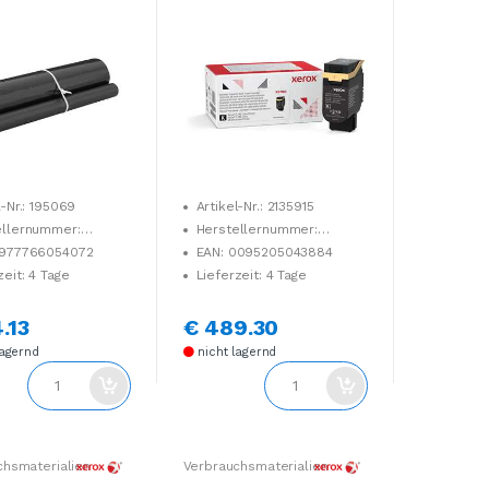
l-Nr.: 195069
Artikel-Nr.: 2135915
ellernummer:
Herstellernummer:
F
006R04823
4977766054072
EAN: 0095205043884
zeit: 4 Tage
Lieferzeit: 4 Tage
.13
€ 489.30
lagernd
nicht lagernd
chsmaterialien
Verbrauchsmaterialien