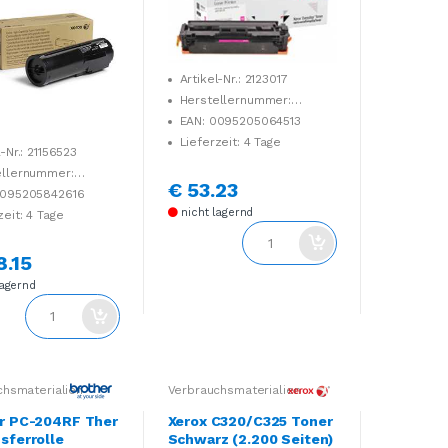
Artikel-Nr.: 2123017
Herstellernummer:
006R04187
EAN: 0095205064513
Lieferzeit: 4 Tage
l-Nr.: 21156523
ellernummer:
€ 53.23
84
0095205842616
nicht lagernd
zeit: 4 Tage
8.15
lagernd
chsmaterialien
Verbrauchsmaterialien
r PC-204RF Ther
Xerox C320/C325 Toner
sferrolle
Schwarz (2.200 Seiten)