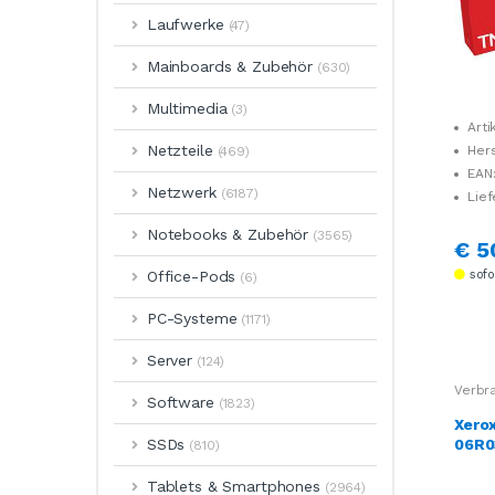
Laufwerke
(47)
Mainboards & Zubehör
(630)
Multimedia
(3)
Arti
Netzteile
Her
(469)
006R
EAN
Netzwerk
(6187)
Lief
Notebooks & Zubehör
(3565)
€ 5
Office-Pods
sofor
(6)
PC-Systeme
(1171)
Server
(124)
Verbr
Software
(1823)
Xero
06R0
SSDs
(810)
tiv z
C531
Tablets & Smartphones
(2964)