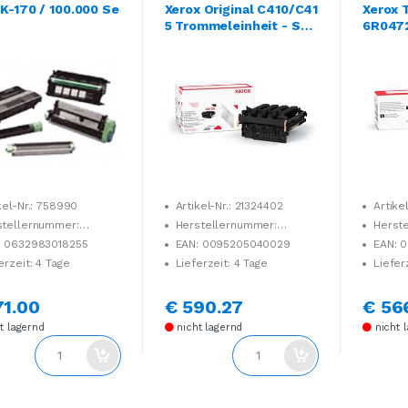
K-170 / 100.000 Se
Xerox Original C410/C41
Xerox 
5 Trommeleinheit - Sch
6R047
warz und Farben 125.00
0 Seiten (013R00701)
kel-Nr.: 758990
Artikel-Nr.: 21324402
Artikel
stellernummer:
Herstellernummer:
Herst
Z8NL0
013R00701
006R04
: 0632983018255
EAN: 0095205040029
EAN: 
erzeit: 4 Tage
Lieferzeit: 4 Tage
Liefer
71.00
€ 590.27
€ 56
t lagernd
nicht lagernd
nicht 