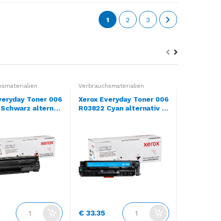
1
2
3
smaterialien
Verbrauchsmaterialien
Verbrauchsm
veryday Toner 006
Xerox Everyday Toner 006
Xerox Eve
Schwarz alternat
R03822 Cyan alternativ z
R04526 Sc
 Toner 35A / 36A /
u HP Toner 304A CC531A
iv zu Brot
35A / CB436A / C
50
€ 33.35
€ 19.02