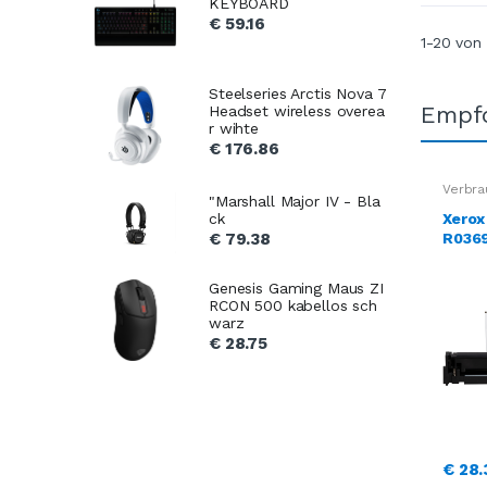
KEYBOARD
€ 59.16
1-20 von
Steelseries Arctis Nova 7
Empfo
Headset wireless overea
r wihte
€ 176.86
Verbra
"Marshall Major IV - Bla
Xerox
ck
R0369
€ 79.38
HP To
Genesis Gaming Maus ZI
RCON 500 kabellos sch
warz
€ 28.75
€ 28.