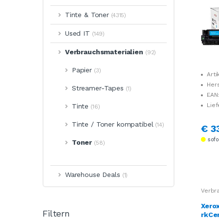
Tinte & Toner
(4315)
Used IT
(149)
Verbrauchsmaterialien
(92)
Papier
(3)
Arti
Her
Streamer-Tapes
(1)
006R
EAN
Lief
Tinte
(16)
Tinte / Toner kompatibel
(14)
€ 3
sofor
Toner
(58)
Warehouse Deals
(1)
Verbr
Xero
Filtern
rkCe