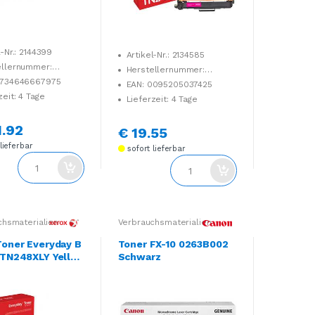
l-Nr.: 2144399
Artikel-Nr.: 2134585
ellernummer:
Herstellernummer:
0
0734646667975
006R04582
EAN: 0095205037425
zeit: 4 Tage
Lieferzeit: 4 Tage
1.92
€ 19.55
lieferbar
sofort lieferbar
chsmaterialien
Verbrauchsmaterialien
Toner Everyday B
Toner FX-10 0263B002
 TN248XLY Yello
Schwarz