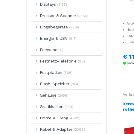
Displays
(3187)
Drucker & Scanner
(2584)
Arti
Eingabegeräte
(2261)
Her
1T02T
EAN
Energie & USV
(817)
Lief
Fernseher
(1)
€ 11
Festnetz-Telefonie
(90)
sofor
Festplatten
(566)
Flash-Speicher
(904)
Verbr
Gehäuse
(2456)
Xero
Grafikkarten
(459)
roth
Home & Living
(4980)
Kabel & Adapter
(20932)