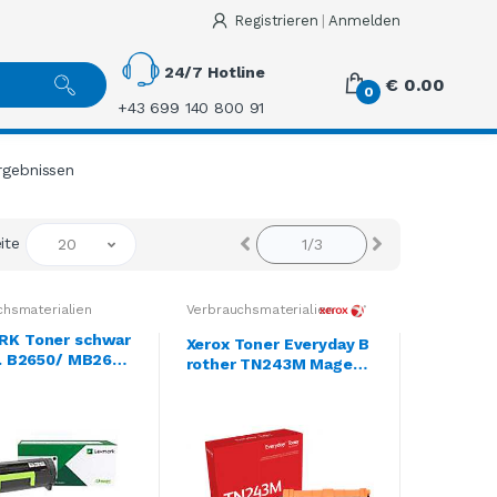
Registrieren
|
Anmelden
24/7 Hotline
€ 0.00
0
+43 699 140 800 91
rgebnissen
eite
20
chsmaterialien
Verbrauchsmaterialien
RK Toner schwar
Xerox Toner Everyday B
f. B2650/ MB2650
rother TN243M Magent
000 S.
a