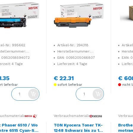
kel-Nr.: 995662
Artikel-Nr.: 294318
Artike
stellernummer:
Herstellernummer:
Herst
03822
006R04223
106R035
: 0952058594072
EAN: 0095205066807
EAN: 
erzeit: 4 Tage
Lieferzeit: 4 Tage
Liefer
3.35
€ 22.31
€ 60
t lieferbar
sofort lieferbar
nicht 
auchsmaterialien
Verbrauchsmaterialien
Verbrau
x Phaser 6510 / Wo
TON Kyocera Toner TK-
Brothe
ntre 6515 Cyan-Sta
1248 Schwarz bis zu 1.5
motran