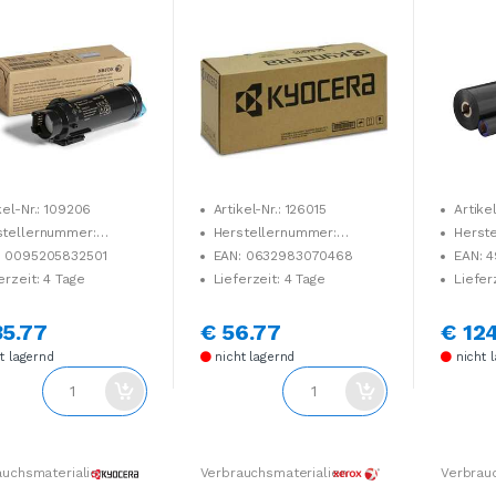
dtonermodul,(1.00
00 Seiten gem. ISO/IEC
ten)
19752
kel-Nr.: 109206
Artikel-Nr.: 126015
Artike
stellernummer:
Herstellernummer:
Herst
3473
1T02Y80NL0
PC204R
: 0095205832501
EAN: 0632983070468
EAN: 
erzeit: 4 Tage
Lieferzeit: 4 Tage
Liefer
35.77
€ 56.77
€ 124
t lagernd
nicht lagernd
nicht 
auchsmaterialien
Verbrauchsmaterialien
Verbrau