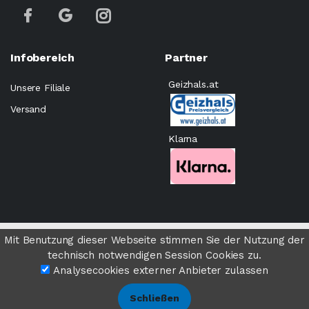
Infobereich
Partner
Geizhals.at
Unsere Filiale
Versand
Klarna
©
Computer Expert Wien
- All rights Reserved.
Mit Benutzung dieser Webseite stimmen Sie der Nutzung der
technisch notwendigen Session Cookies zu.
Analysecookies externer Anbieter zulassen
Impressum
AGB
Cookies
Datenschutz
Schließen