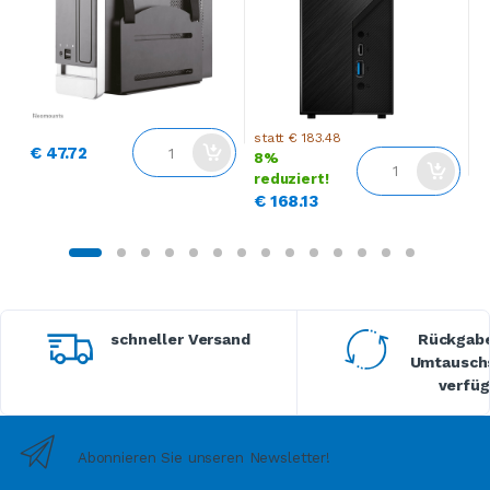
statt € 183.48
€ 47.72
€
8%
reduziert!
€ 168.13
schneller Versand
Rückgabe
Umtauschs
verfüg
Abonnieren Sie unseren Newsletter!