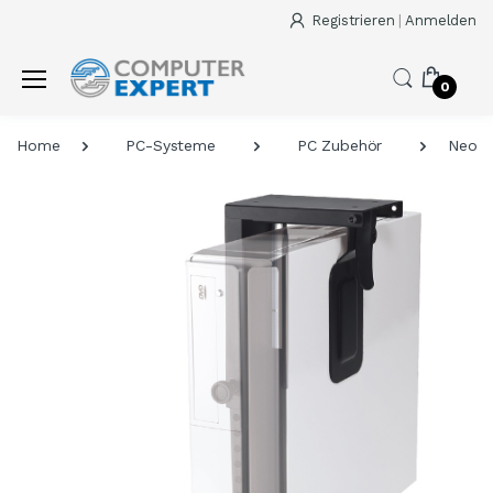
Registrieren
|
Anmelden
0
Home
PC-Systeme
PC Zubehör
Neomo