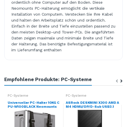
ordentlich ohne Computer auf den Boden. Diese
Neomounts PC-Halterung ermöglicht die vertikale
Installation von Computern. Verstecken Sie Ihre Kabel
und halten den Arbeitsplatz schön und ordentlich.
Einfach in der Breite und Tiefe einzustellen passend zu
den meisten Desktop-und Tower-PCs. Die angeführten
Daten zeigen maximale und minimale Breite und Tiefe
der Halterung. Das benötigte Befestigungsmaterial ist
im Lieferumfang enthalten
Empfohlene Produkte: PC-Systeme
PC-Systeme
PC-Systeme
P
Universeller PC-Halter 10KG C
ASRock DESKMINI X300 AMD A
U
PU-W100BLACK Neomounts
M4 HDMI//DP/D-Sub USB3.1
P