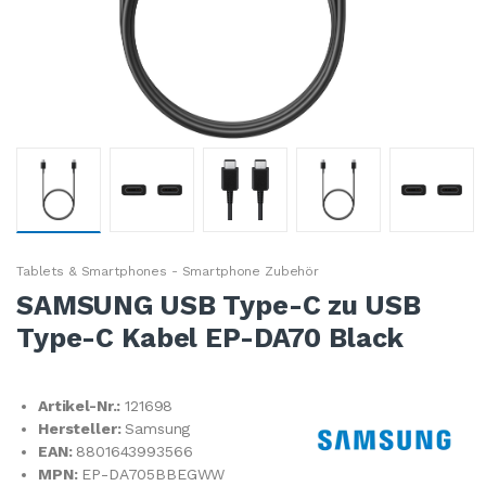
Tablets & Smartphones - Smartphone Zubehör
SAMSUNG USB Type-C zu USB
Type-C Kabel EP-DA70 Black
Artikel-Nr.:
121698
Hersteller:
Samsung
EAN:
8801643993566
MPN:
EP-DA705BBEGWW