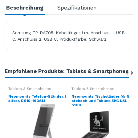
Beschreibung
Spezifikationen
Samsung EP-DA705. Kabellänge: 1 m. Anschluss 1: USB
C, Anschluss 2: USB C, Produktfarbe: Schwarz
Empfohlene Produkte: Tablets & Smartphones
Tablets & Smartphones
Tablets & Smartphones
T
Neomounts Telefon-Ständer, f
Neomounts Tischständer für N
M
altbar, DS10-160SL1
otebook und Tablets 5KG NSL
n
S100