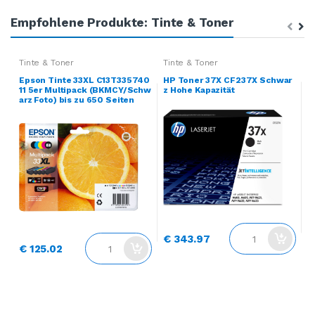
Empfohlene Produkte: Tinte & Toner
Tinte & Toner
Tinte & Toner
T
Epson Tinte 33XL C13T335740
HP Toner 37X CF237X Schwar
H
11 5er Multipack (BKMCY/Schw
z Hohe Kapazität
e
arz Foto) bis zu 650 Seiten
a
k
€ 343.97
€ 125.02
€