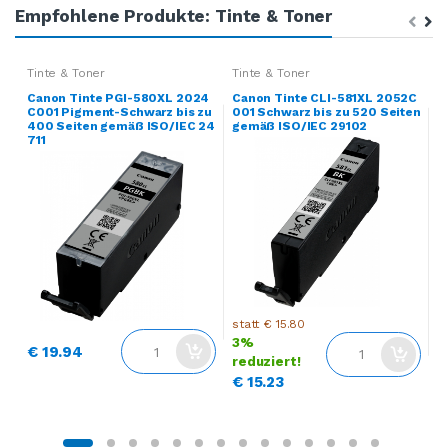
Empfohlene Produkte: Tinte & Toner
Tinte & Toner
Tinte & Toner
T
Canon Tinte PGI-580XL 2024
Canon Tinte CLI-581XL 2052C
C
C001 Pigment-Schwarz bis zu
001 Schwarz bis zu 520 Seiten
0
400 Seiten gemäß ISO/IEC 24
gemäß ISO/IEC 29102
ä
711
statt € 15.80
s
3%
€ 19.94
reduziert!
r
€ 15.23
€