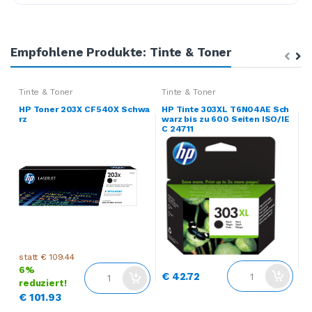
Empfohlene Produkte: Tinte & Toner
Tinte & Toner
Tinte & Toner
T
HP Toner 203X CF540X Schwa
HP Tinte 303XL T6N04AE Sch
H
rz
warz bis zu 600 Seiten ISO/IE
r
C 24711
statt € 109.44
s
6%
1
€ 42.72
reduziert!
€
€ 101.93