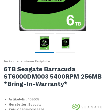
Festplatten - Interne Festplatten
6TB Seagate Barracuda
ST6000DM003 5400RPM 256MB
*Bring-In-Warranty*
Artikel-Nr.:
108537
Hersteller:
Seagate
EAN:
0763649094426