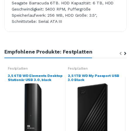
Seagate Barracuda 6TB. HDD Kapazität: 6 TB, HDD
Geschwindigkeit: 5400 RPM, Puffergröße
Speicherlaufwerk: 256 MB, HDD Größe: 3.5",
Schnittstelle: Serial ATA III
Empfohlene Produkte: Festplatten
Festplatten
Festplatten
F
3,5 6TB WD Elements Desktop
2,5 1TB WD My Passport USB
1
Stationär USB 3.0, black
3.0 Black
0
*