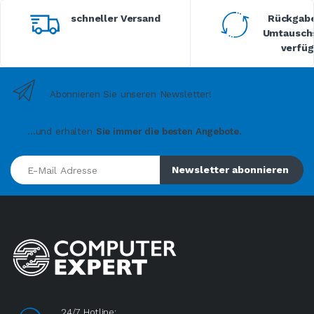
schneller Versand
Rückgabe
Umtauschs
verfüg
Abonnieren Sie unseren Newsletter!
...und erhalten
Sie immer die besten Angebote.
E-Mail Adresse
Newsletter abonnieren
24/7 Hotline: