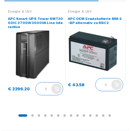
Energie & USV
Energie & USV
E
APC Smart-UPS Tower SMT30
APC OEM Ersatzbatterie MM-2
A
00IC 2700W 3000VA Line Inte
-BP alternativ zu RBC2
0
ractive
s
€ 43.58
1
€ 2296.20
r
€