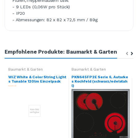
Fluren,Treppenhäusern usw.
- 9 LEDs (0,06W pro Stück)
- IP20
- Abmessungen: 82 x 82 x 72,5 mm / 89g
Empfohlene Produkte: Baumarkt & Garten
Baumarkt & Garten
Baumarkt & Garten
B
WiZ White & Color String Light
PKN645FP2E Serie 6, Autarke
B
s Tunable 120lm Einzelpack
s Kochfeld (schwarz/edelstah
b
l)