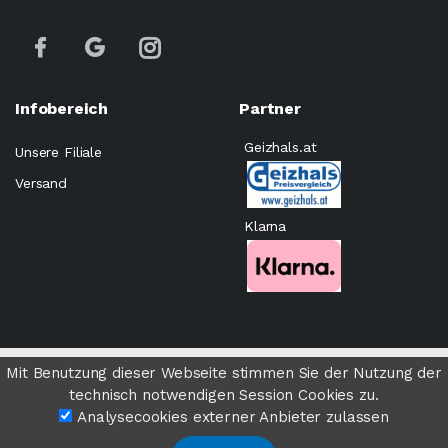
Infobereich
Partner
Geizhals.at
Unsere Filiale
Versand
Klarna
©
Computer Expert Wien
- All rights Reserved.
Mit Benutzung dieser Webseite stimmen Sie der Nutzung der
technisch notwendigen Session Cookies zu.
Analysecookies externer Anbieter zulassen
Impressum
AGB
Cookies
Datenschutz