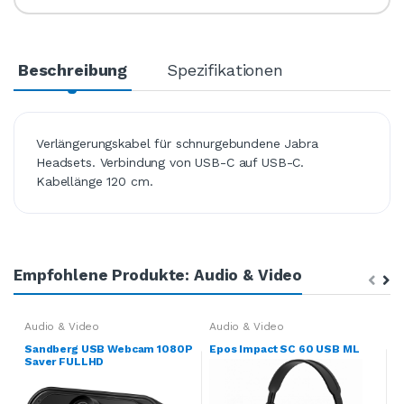
Beschreibung
Spezifikationen
Verlängerungskabel für schnurgebundene Jabra
Headsets. Verbindung von USB-C auf USB-C.
Kabellänge 120 cm.
Empfohlene Produkte: Audio & Video
Audio & Video
Audio & Video
A
Sandberg USB Webcam 1080P
Epos Impact SC 60 USB ML
L
Saver FULLHD
e