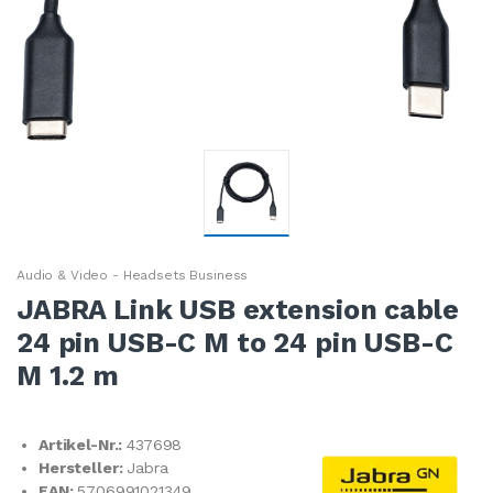
Audio & Video - Headsets Business
JABRA Link USB extension cable
24 pin USB-C M to 24 pin USB-C
M 1.2 m
Artikel-Nr.:
437698
Hersteller:
Jabra
EAN:
5706991021349