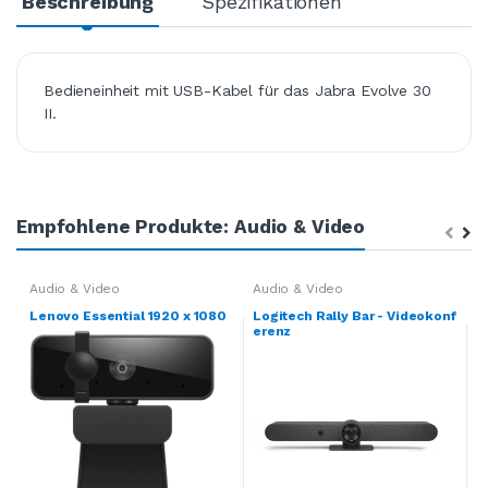
Beschreibung
Spezifikationen
Bedieneinheit mit USB-Kabel für das Jabra Evolve 30
II.
Empfohlene Produkte: Audio & Video
Audio & Video
Audio & Video
A
Lenovo Essential 1920 x 1080
Logitech Rally Bar - Videokonf
L
erenz
d