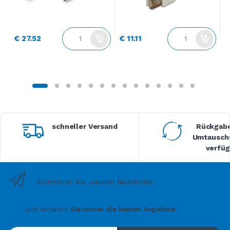
€
€ 27.52
€ 11.11
schneller Versand
Rückgabe
Umtauschs
verfüg
Abonnieren Sie unseren Newsletter!
...und erhalten
Sie immer die besten Angebote.