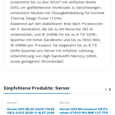
Unterstützt bis zu drei GPUs
mit einfacher Breite
[1]
(SW), um grafikintensive Workloads zu beschleunigen.
Unterstützt Module mit Flüssigkeitskühlung für höchste
Thermal Design Power (TDPs).
Basierend auf den skalierbaren Intel Xeon Prozessoren
der 5. Generation, die bis zu 64 Kerne bei 385 W
unterstützen, und 16 DIMMs für bis zu 8 TB DDR5-
Speicher mit hoher Bandbreite und bis zu 5600 MHz.
16 DIMMs pro Prozessor für insgesamt bis zu 8 TB
DDR5-Speicher pro Server mit erhöhter Leistung,
Unterstützung von High Bandwidth Memory (HBM)
sowie geringerem Strombedarf.
Empfohlene Produkte: Server
Server
Server
S
Server HPE ML30 Gen11 TW XE
Server HPE Microserver G11 Pe
S
ON E-2434 32GB-U 4LFF 2x96
ntium G7400 16G NHP LFF 1TB
O