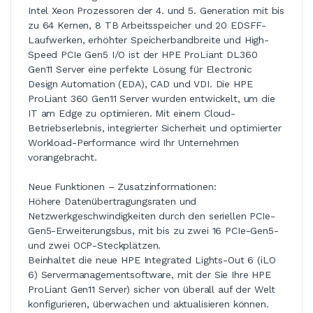
Intel Xeon Prozessoren der 4. und 5. Generation mit bis
zu 64 Kernen, 8 TB Arbeitsspeicher und 20 EDSFF-
Laufwerken, erhöhter Speicherbandbreite und High-
Speed PCIe Gen5 I/O ist der HPE ProLiant DL360
Gen11 Server eine perfekte Lösung für Electronic
Design Automation (EDA), CAD und VDI. Die HPE
ProLiant 360 Gen11 Server wurden entwickelt, um die
IT am Edge zu optimieren. Mit einem Cloud-
Betriebserlebnis, integrierter Sicherheit und optimierter
Workload-Performance wird Ihr Unternehmen
vorangebracht.
Neue Funktionen – Zusatzinformationen:
Höhere Datenübertragungsraten und
Netzwerkgeschwindigkeiten durch den seriellen PCIe-
Gen5-Erweiterungsbus, mit bis zu zwei 16 PCIe-Gen5-
und zwei OCP-Steckplätzen.
Beinhaltet die neue HPE Integrated Lights-Out 6 (iLO
6) Servermanagementsoftware, mit der Sie Ihre HPE
ProLiant Gen11 Server) sicher von überall auf der Welt
konfigurieren, überwachen und aktualisieren können.