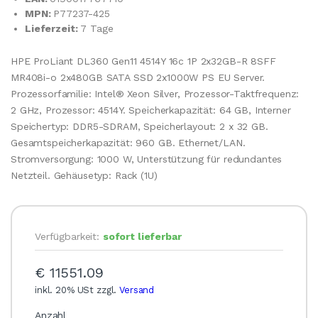
MPN:
P77237-425
Lieferzeit:
7 Tage
HPE ProLiant DL360 Gen11 4514Y 16c 1P 2x32GB-R 8SFF
MR408i-o 2x480GB SATA SSD 2x1000W PS EU Server.
Prozessorfamilie: Intel® Xeon Silver, Prozessor-Taktfrequenz:
2 GHz, Prozessor: 4514Y. Speicherkapazität: 64 GB, Interner
Speichertyp: DDR5-SDRAM, Speicherlayout: 2 x 32 GB.
Gesamtspeicherkapazität: 960 GB. Ethernet/LAN.
Stromversorgung: 1000 W, Unterstützung für redundantes
Netzteil. Gehäusetyp: Rack (1U)
Verfügbarkeit:
sofort lieferbar
€ 11551.09
inkl. 20% USt zzgl.
Versand
Anzahl