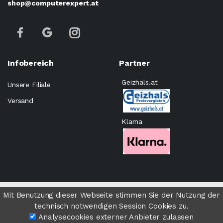
shop@computerexpert.at
Infobereich
Partner
Geizhals.at
Unsere Filiale
Versand
Klarna
©
Computer Expert Wien
- All rights Reserved.
Mit Benutzung dieser Webseite stimmen Sie der Nutzung der
technisch notwendigen Session Cookies zu.
Analysecookies externer Anbieter zulassen
Impressum
AGB
Cookies
Datenschutz