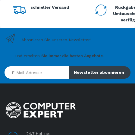
schneller Versand
Rückgabe
Umtauschs
verfüg
Abonnieren Sie unseren Newsletter!
...und erhalten
Sie immer die besten Angebote.
E-Mail Adresse
Newsletter abonnieren
24/7 Hotline: