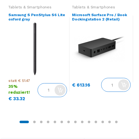
Tablets & Smartphones
Tablets & Smartphones
T
Samsung S PenStylus S6 Lite
Microsoft Surface Pro / Book
L
oxford gray
Dockingstation 2 (Retail)
T
-
(
statt € 51.47
€ 613.16
35%
st
reduziert!
€ 33.32
r
€