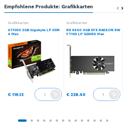
Empfohlene Produkte: Grafikkarten
Grafikkarten
Grafikkarten
G
GT1030 2GB Gigabyte LP DDR
RX 6400 4GB XFX RADEON SW
G
4 1Fan
FT105 LP GDDR6 1Fan
D
€ 116.12
€ 228.40
€