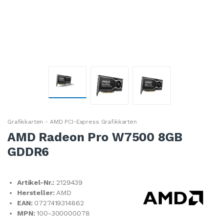
Grafikkarten - AMD PCI-Express Grafikkarten
AMD Radeon Pro W7500 8GB
GDDR6
Artikel-Nr.:
2129439
Hersteller:
AMD
EAN:
0727419314862
MPN:
100-300000078